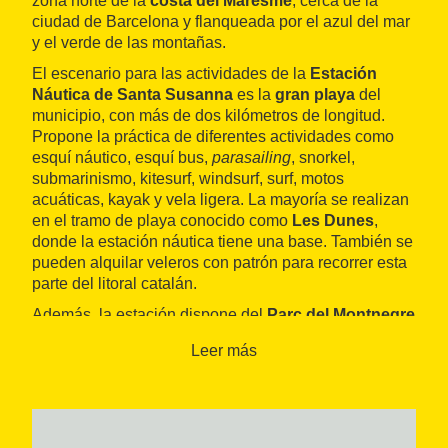
zona norte de la
costa del Maresme
, cerca de la
ciudad de Barcelona y flanqueada por el azul del mar
y el verde de las montañas.
El escenario para las actividades de la
Estación
Náutica de Santa Susanna
es la
gran playa
del
municipio, con más de dos kilómetros de longitud.
Propone la práctica de diferentes actividades como
esquí náutico, esquí bus,
parasailing
, snorkel,
submarinismo, kitesurf, windsurf, surf, motos
acuáticas, kayak y vela ligera. La mayoría se realizan
en el tramo de playa conocido como
Les Dunes
,
donde la estación náutica tiene una base. También se
pueden alquilar veleros con patrón para recorrer esta
parte del litoral catalán.
Además, la estación dispone del
Parc del Montnegre
i el Corredor
, en el que se organizan rutas en BTT, en
Leer más
quad o de senderismo. Para alojarse se puede
escoger entre una larga lista de hoteles de tres o
cuatro estrellas, o bien optar por el camping o por una
casa rural.