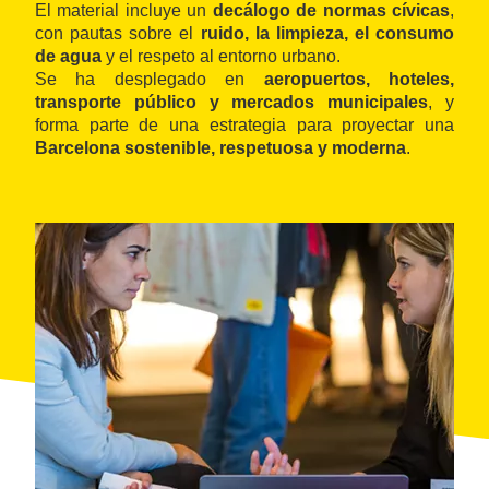
El material incluye un
decálogo de normas cívicas
,
con pautas sobre el
ruido, la limpieza, el consumo
de agua
y el respeto al entorno urbano.
Se ha desplegado en
aeropuertos, hoteles,
transporte público y mercados municipales
, y
forma parte de una estrategia para proyectar una
Barcelona sostenible, respetuosa y moderna
.