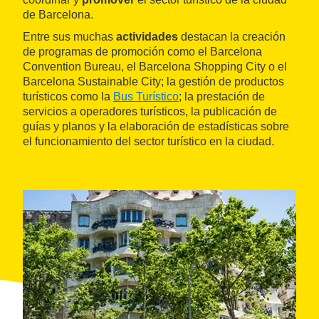
de Barcelona.
Entre sus muchas
actividades
destacan la creación
de programas de promoción como el Barcelona
Convention Bureau, el Barcelona Shopping City o el
Barcelona Sustainable City; la gestión de productos
turísticos como la
Bus Turístico
; la prestación de
servicios a operadores turísticos, la publicación de
guías y planos y la elaboración de estadísticas sobre
el funcionamiento del sector turístico en la ciudad.