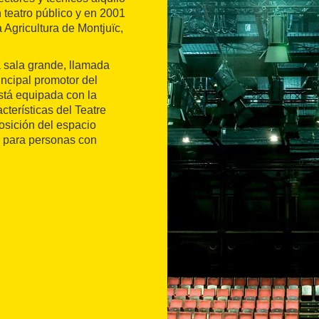
n teatro público y en 2001
 Agricultura de Montjuïc,
a sala grande, llamada
incipal promotor del
stá equipada con la
cterísticas del Teatre
sposición del espacio
e para personas con