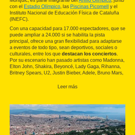
Montjuïc, es parte integrante del
Anillo Olímpico
, junto
con el
Estadio Olímpico
, las
Piscinas Picornell
y el
Instituto Nacional de Educación Física de Cataluña
(INEFC).
Con una capacidad para 17.000 espectadores, que se
puede ampliar a 24.000 si se habilita la pista
principal, ofrece una gran flexibilidad para adaptarse
a eventos de todo tipo, sean deportivos, sociales o
culturales, entre los que
destacan los conciertos
.
Por su escenario han pasado artistas como Madonna,
Elton John, Shakira, Beyoncé, Lady Gaga, Rihanna,
Britney Spears, U2, Justin Bieber, Adele, Bruno Mars,
Ricky Martin, Metallica o Pearl Jam. El recinto está
adaptado para personas con movilidad reducida.
Leer más
Además de la sala principal, está el
Sant Jordi Club
,
una sala polivalente de 2.900 metros cuadrados con
capacidad para 4.600 personas utilizada para la
celebración de actos corporativos y conciertos.