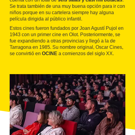
Se trata también de una muy buena opción para ir con
niños porque en su cartelera siempre hay alguna
película dirigida al público infantil.
Estos cines fueron fundados por Joan Agustí Pujol en
1943 con un primer cine en Olot. Posteriormente, se
fue expandiendo a otras provincias y llegó a la de
Tarragona en 1985. Su nombre original, Oscar Cines,
se convirtió en
OCINE
a comienzos del siglo XX.