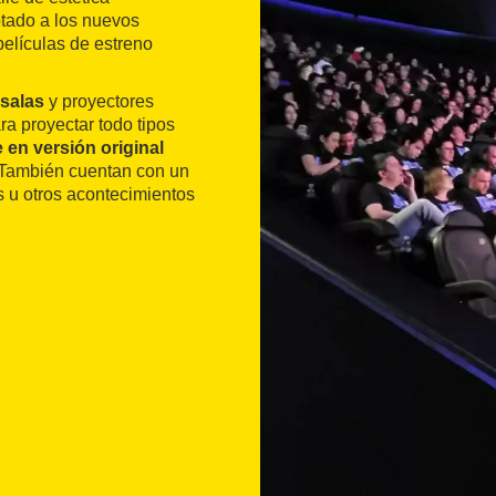
ptado a los nuevos
elículas de estreno
salas
y proyectores
ra proyectar todo tipos
e en versión original
 También cuentan con un
os u otros acontecimientos