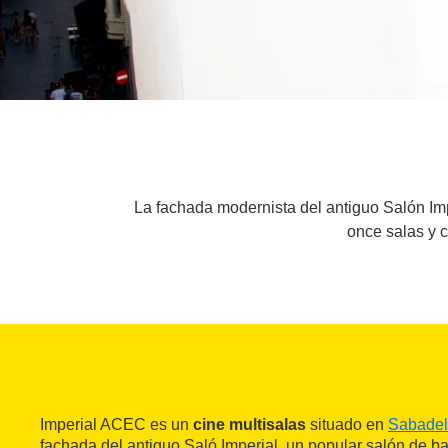
La fachada modernista del antiguo Salón Imp
once salas y c
Imperial ACEC es un
cine multisalas
situado en
Sabadel
fachada del antiguo Saló Imperial, un popular salón de ba