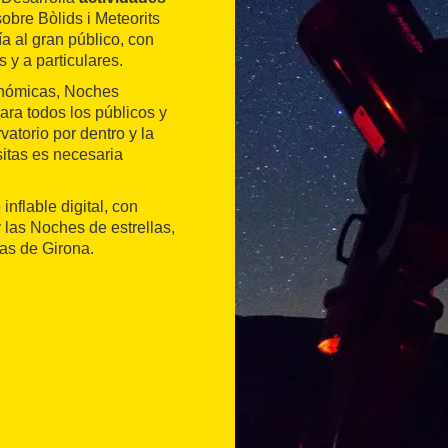
obre Bòlids i Meteorits
ía al gran público, con
 y a particulares.
ronómicas, Noches
ara todos los públicos y
vatorio por dentro y la
sitas es necesaria
nflable digital, con
 las Noches de estrellas,
cas de Girona.