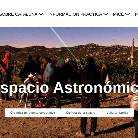
SOBRE CATALUÑA
INFORMACIÓN PRÁCTICA
MICE
P
spacio Astronómi
Organiza un evento corporativo
Disfruta de la cultura
Viaja en familia