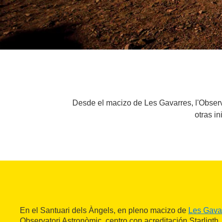
Desde el macizo de Les Gavarres, l'Observa
otras i
En el Santuari dels Àngels, en pleno macizo de
Les Gava
Observatori Astronòmic, centro con acreditación Starligth