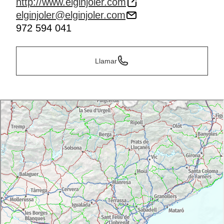
http://www.elginjoler.com
elginjoler@elginjoler.com
972 594 041
Llamar