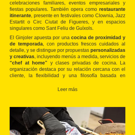
celebraciones familiares, eventos empresariales y
fiestas populares. También opera como
restaurante
itinerante
, presente en festivales como Clownia, Jazz
Estartit o Circ Ciutat de Figueres, y en espacios
singulares como Sant Feliu de Guíxols.
El Ginjoler apuesta por una
cocina de proximidad y
de temporada
, con productos frescos cuidados al
detalle, y se distingue por propuestas
personalizadas
y creativas
, incluyendo menús a medida, servicios de
“chef at home”
y clases privadas de cocina. La
organización destaca por su relación cercana con el
cliente, la flexibilidad y una filosofía basada en
pequeños productores locales.
Este servicio
complementa la oferta gastronómica comarcal, y
Leer más
resulta ideal para proyectos que buscan autenticidad
e innovación culinaria.