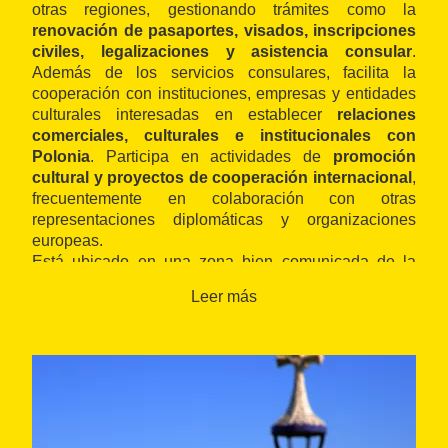
otras regiones, gestionando trámites como la
renovación de pasaportes, visados, inscripciones
civiles, legalizaciones y asistencia consular
.
Además de los servicios consulares, facilita la
cooperación con instituciones, empresas y entidades
culturales interesadas en establecer
relaciones
comerciales, culturales e institucionales con
Polonia
. Participa en actividades de
promoción
cultural y proyectos de cooperación internacional
,
frecuentemente en colaboración con otras
representaciones diplomáticas y organizaciones
europeas.
Está ubicado en una zona bien comunicada de la
ciudad y ofrece atención preferentemente con
cita
Leer más
previa
. Puede vincularse con otros
consulados
europeos
y redes de
cooperación cultural y
diplomática
presentes en Barcelona.