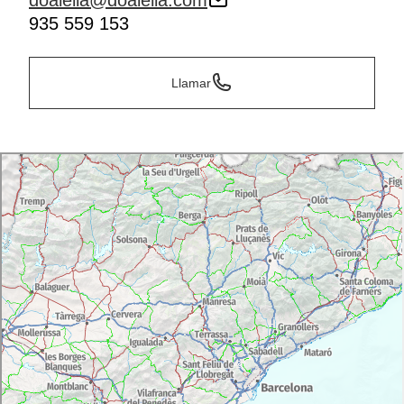
doalella@doalella.com
935 559 153
Llamar