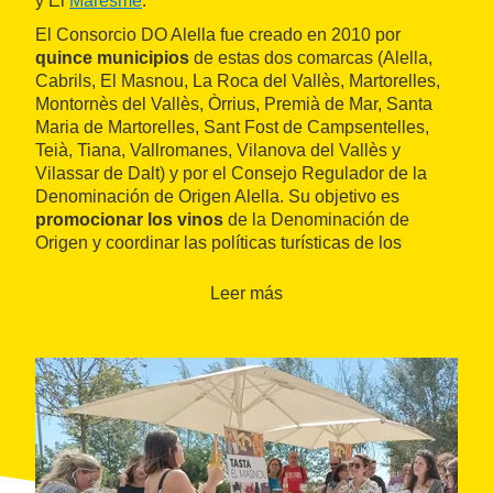
y El
Maresme
.
El Consorcio DO Alella fue creado en 2010 por
quince municipios
de estas dos comarcas (Alella,
Cabrils, El Masnou, La Roca del Vallès, Martorelles,
Montornès del Vallès, Òrrius, Premià de Mar, Santa
Maria de Martorelles, Sant Fost de Campsentelles,
Teià, Tiana, Vallromanes, Vilanova del Vallès y
Vilassar de Dalt) y por el Consejo Regulador de la
Denominación de Origen Alella. Su objetivo es
promocionar los vinos
de la Denominación de
Origen y coordinar las políticas turísticas de los
municipios para atraer visitantes al territorio y dar a
conocer los vinos, el patrimonio y el paisaje de la
Leer más
zona.
Los vinos de esta DO se elaboran a partir de las
variedades recomendadas de garnacha blanca,
pansa blanca, moscatel y garnacha negra. También
se aceptan las variedades de chardonnay, chenin,
macabeo, malvasía, moscatel de grano menudo,
parellada, picapolla blanca y sauvignon blanc.