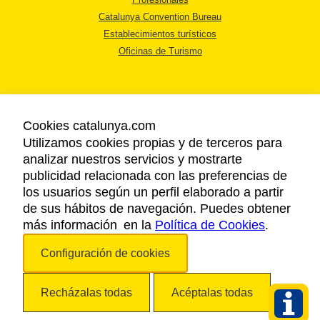
Catalunya Convention Bureau
Establecimientos turísticos
Oficinas de Turismo
Cookies catalunya.com
Utilizamos cookies propias y de terceros para
AVISO LEGAL
analizar nuestros servicios y mostrarte
POLÍTICA DE PRIVACIDAD
publicidad relacionada con las preferencias de
COOKIES
los usuarios según un perfil elaborado a partir
ACCESSIBILIDAD
de sus hábitos de navegación. Puedes obtener
más información en la
Política de Cookies
.
Copyright © 2026. Agencia Catalana de Turismo. Todos los derechos
Configuración de cookies
reservados.
Recházalas todas
Acéptalas todas