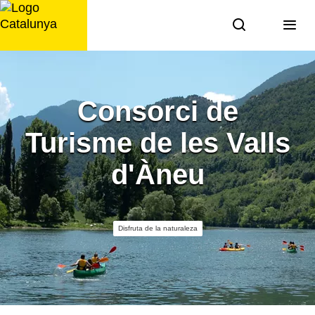
Saltar
al
contenido
Consorci de
Turisme de les Valls
d'Àneu
Disfruta de la naturaleza