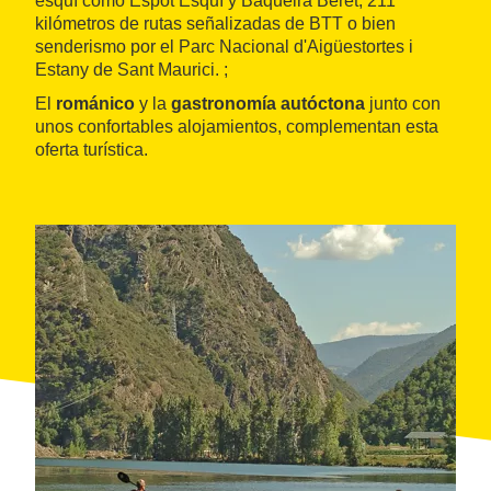
esquí como Espot Esquí y Baqueira Beret, 211
kilómetros de rutas señalizadas de BTT o bien
senderismo por el Parc Nacional d'Aigüestortes i
Estany de Sant Maurici. ;
El
románico
y la
gastronomía autóctona
junto con
unos confortables alojamientos, complementan esta
oferta turística.