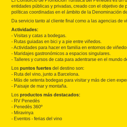
El Consorcio de Promoción Turística del Penedès es un 
entidades públicas y privadas, creado con el objetivo de
políticas coordinadas en el ámbito de la Denominación 
Da servicio tanto al cliente final como a las agencias de v
Actividades:
- Visitas y catas a bodegas.
- Rutas guiadas en bici y a pie entre viñedos.
- Actividades para hacer en familia en entornos de viñedo
- Maridajes gastronómicos a espacios singulares.
- Talleres y cursos de cata para adentrarse en el mundo de
Los
puntos fuertes
del destino son:
- Ruta del vino, junto a Barcelona.
- Más de setenta bodegas para visitar y más de cien expe
- Paisaje de mar y montaña.
Los
productos más destacados:
- RV Penedès
- Penedès 360º
- Miravinya
- Eventos - ferias del vino