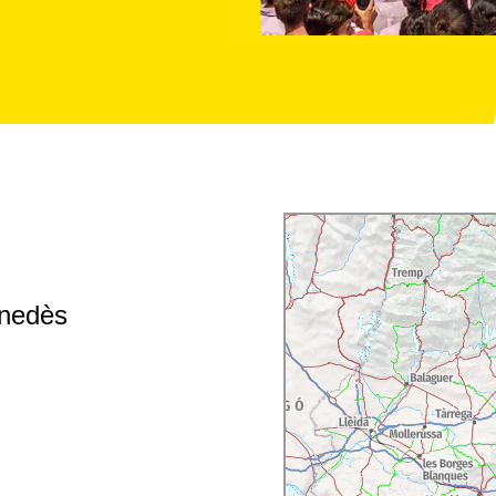
 vela por la
enedès