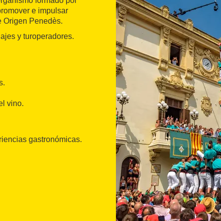
organismo formado por
 promover e impulsar
de Origen Penedès.
iajes y turoperadores.
s.
l vino.
riencias gastronómicas.