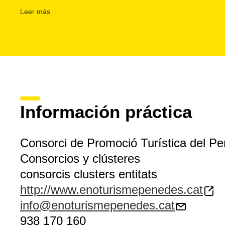
También pueden ser interesantes:
- Carretera del Vino
Leer más
- Rutas modernistas
- Ruta del
Xató
- Ruta de los castillos de marca
- Vía Augusta Penedès
- Camino del Río
Se le ha otorgado el distintivo Compromiso Biosphere que
sostenibilidad ambiental, social y económica.
Información práctica
Consorci de Promoció Turística del P
Consorcios y clústeres
consorcis clusters entitats
http://www.enoturismepenedes.cat
info@enoturismepenedes.cat
938 170 160