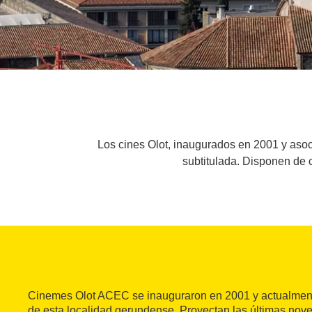
Los cines Olot, inaugurados en 2001 y aso
subtitulada. Disponen de c
Cinemes Olot ACEC se inauguraron en 2001 y actualment
de esta localidad gerundense. Proyectan las últimas nov