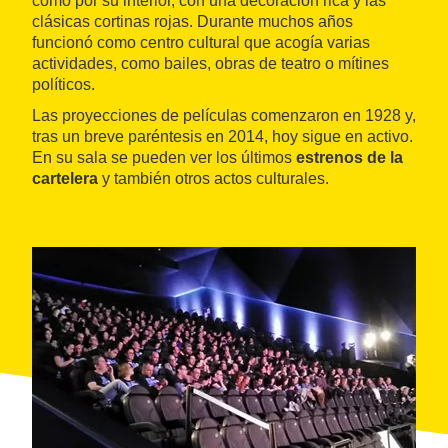
como por su interior, con una decoración rica y las
clásicas cortinas rojas. Durante muchos años
funcionó como centro cultural que acogía varias
actividades, como bailes, obras de teatro o mítines
políticos.
Las proyecciones de películas comenzaron en 1928 y,
tras un breve paréntesis en 2014, hoy sigue en activo.
En su sala se pueden ver los últimos
estrenos de la
cartelera
y también otros actos culturales.