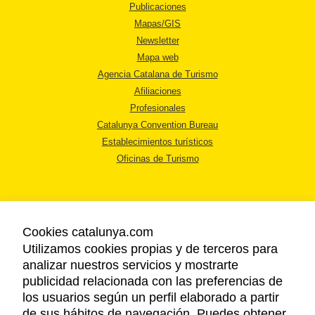
Publicaciones
Mapas/GIS
Newsletter
Mapa web
Agencia Catalana de Turismo
Afiliaciones
Profesionales
Catalunya Convention Bureau
Establecimientos turísticos
Oficinas de Turismo
Cookies catalunya.com
Utilizamos cookies propias y de terceros para
AVISO LEGAL
analizar nuestros servicios y mostrarte
POLÍTICA DE PRIVACIDAD
publicidad relacionada con las preferencias de
COOKIES
los usuarios según un perfil elaborado a partir
ACCESSIBILIDAD
de sus hábitos de navegación. Puedes obtener