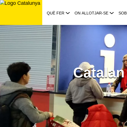
Saltar
al
QUÈ FER
ON ALLOTJAR-SE
SOB
contingut
Catalan