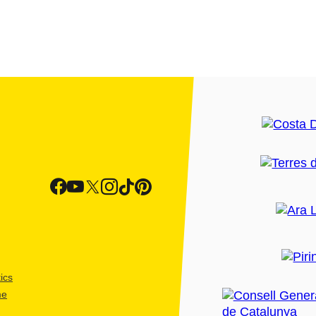
ics
me