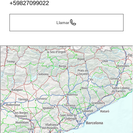
+59827099022
Llamar