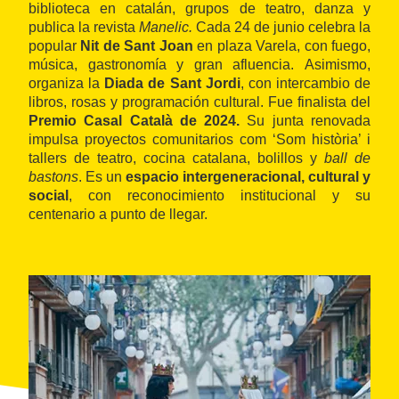
biblioteca en catalán, grupos de teatro, danza y
publica la revista
Manelic.
Cada 24 de junio celebra la
popular
Nit de Sant Joan
en plaza Varela, con fuego,
música, gastronomía y gran afluencia. Asimismo,
organiza la
Diada de Sant Jordi
, con intercambio de
libros, rosas y programación cultural. Fue finalista del
Premio Casal Català de 2024.
Su junta renovada
impulsa proyectos comunitarios com ‘Som història’ i
tallers de teatro, cocina catalana, bolillos y
ball de
bastons
. Es un
espacio intergeneracional, cultural y
social
, con reconocimiento institucional y su
centenario a punto de llegar.