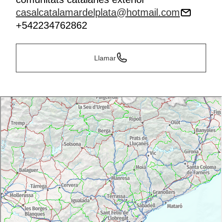
casalcatalamardelplata@hotmail.com
+542234762862
Llamar