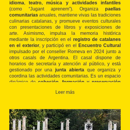
idioma
,
teatro, música y actividades infantiles
(como “Jugant aprenem”). Organiza
paellas
comunitarias
anuales, mantiene vivas las tradiciones
culinarias catalanas, y promueve eventos culturales
con presentaciones de libros y exposiciones de
arte. Asimismo, impulsa la memoria histórica
mediante la inscripción en el
registro de catalanes
en el exterior
, y participó en el
Encuentro Cultural
impulsado por el conseller Romeva en 2024 junto a
otros casals de Argentina. El casal dispone de
horarios de secretaría y atención al público, y está
gestionado por una
junta abierta
que organiza y
coordina las actividades comunitarias. Es un espacio
dinámico de
cohesión, formación y preservación
cultural
para los catalanes residentes en Mar del
Leer más
Plata.