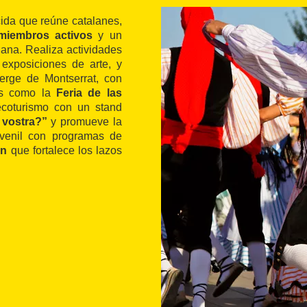
ida que reúne catalanes,
miembros activos
y un
lana. Realiza actividades
 exposiciones de arte, y
erge de Montserrat, con
tos como la
Feria de las
ecoturismo con un stand
 vostra?”
y promueve la
uvenil con programas de
ón
que fortalece los lazos