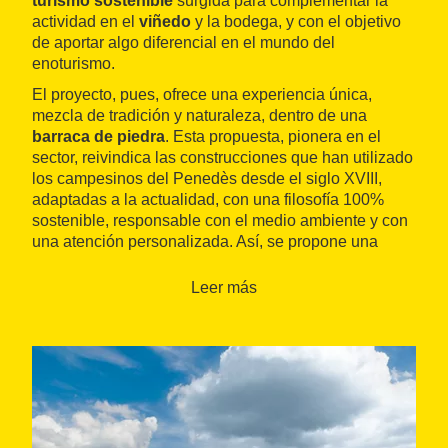
turismo sostenible
surgida para complementar la
actividad en el
viñedo
y la bodega, y con el objetivo
de aportar algo diferencial en el mundo del
enoturismo.
El proyecto, pues, ofrece una experiencia única,
mezcla de tradición y naturaleza, dentro de una
barraca de piedra
. Esta propuesta, pionera en el
sector, reivindica las construcciones que han utilizado
los campesinos del Penedès desde el siglo XVIII,
adaptadas a la actualidad, con una filosofía 100%
sostenible, responsable con el medio ambiente y con
una atención personalizada. Así, se propone una
estancia para dos personas en una barraca de
piedra totalmente reformada
, con
cata de vinos
de
Leer más
Foresta y la posibilidad de complementarlo con un
desayuno
y/o una
cena
completos.