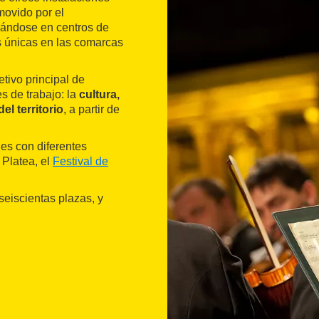
movido por el
irándose en centros de
as únicas en las comarcas
tivo principal de
es de trabajo: la
cultura,
l territorio
, a partir de
des con diferentes
 Platea, el
Festival de
seiscientas plazas, y