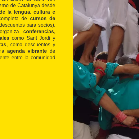
ierno de Catalunya desde
de la lengua, cultura e
 completa de
cursos de
y descuentos para socios),
organiza
conferencias,
ales
como Sant Jordi y
vas
, como descuentos y
una
agenda vibrante
de
uente entre la comunidad