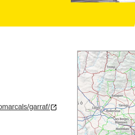
comarcals/garraf/