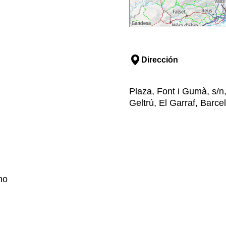
Dirección
Plaza, Font i Gumà, s/n, 
Geltrú, El Garraf, Barce
no