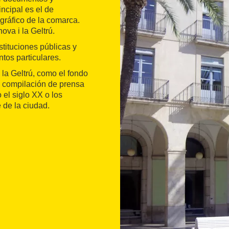
incipal es el de
 gráfico de la comarca.
va i la Geltrú.
tituciones públicas y
os particulares.
la Geltrú, como el fondo
la compilación de prensa
 el siglo XX o los
de la ciudad.