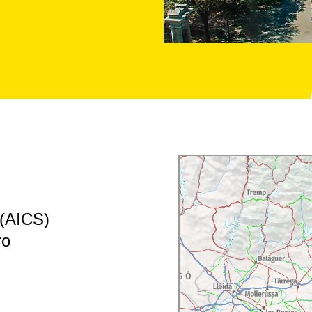
 (AICS)
ro