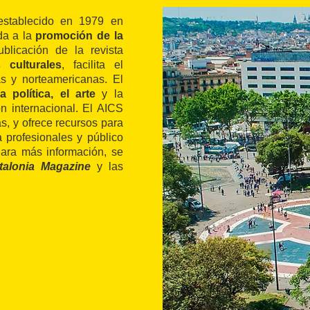
establecido en 1979 en
da a la
promoción de la
licación de la revista
 culturales
, facilita el
as y norteamericanas. El
la política, el arte
y la
n internacional. El AICS
as, y ofrece recursos para
a profesionales y público
Para más información, se
talonia Magazine
y las