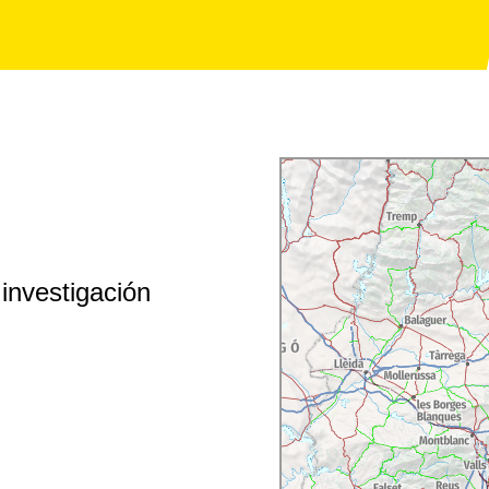
eativa
.
inado a
profesionales
 así como acceso a su
o de
consultoría
y
investigación