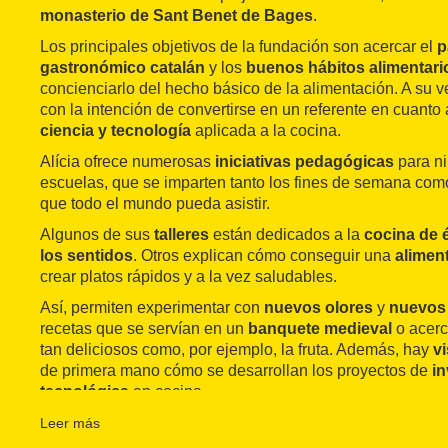
monasterio de Sant Benet de Bages
.
Los principales objetivos de la fundación son acercar el
p
gastronómico catalán
y los
buenos hábitos alimentari
concienciarlo del hecho básico de la alimentación. A su v
con la intención de convertirse en un referente en cuanto
ciencia y tecnología
aplicada a la cocina.
Alícia ofrece numerosas
iniciativas pedagógicas
para ni
escuelas, que se imparten tanto los fines de semana como
que todo el mundo pueda asistir.
Algunos de sus
talleres
están dedicados a la
cocina de
los sentidos
. Otros explican cómo conseguir una
alimen
crear platos rápidos y a la vez saludables.
Así, permiten experimentar con
nuevos olores
y
nuevos
recetas que se servían en un
banquete medieval
o acerc
tan deliciosos como, por ejemplo, la fruta. Además, hay
v
de primera mano cómo se desarrollan los proyectos de
in
tecnológica
en cocina.
Los
talleres gastronómicos para adultos
, normalmente
Leer más
duración, están dedicados principalmente a
prácticas sa