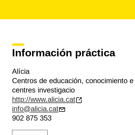
elaboración de aperitivos y postres, o bien a la
cocina cr
La Fundació Alícia cuenta con un extenso programa dest
del sector. Ofrece, además, una amplia
oferta formativa
,
centro de documentación
, que completa con un servici
asesoramiento
especializado.
Información práctica
Alícia
Centros de educación, conocimiento e 
centres investigacio
http://www.alicia.cat
info@alicia.cat
902 875 353