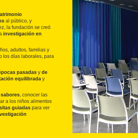
atrimonio
os
al público, y
ez, la fundación se creó
 a
investigación en
ños, adultos, familias y
 los días laborales, para
 épocas pasadas
y
de
tación equilibrada
y
 sabores
, conocer las
ar a los niños alimentos
isitas guiadas
para ver
vestigación
 de dos horas de
ludables
en la