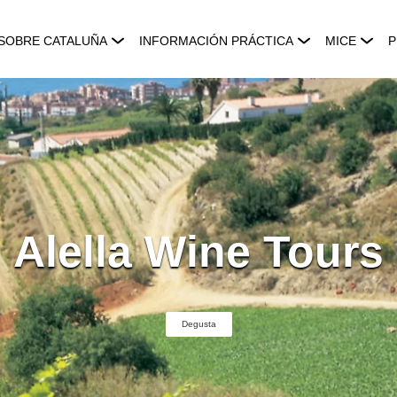
SOBRE CATALUÑA
INFORMACIÓN PRÁCTICA
MICE
P
Alella Wine Tours
Degusta