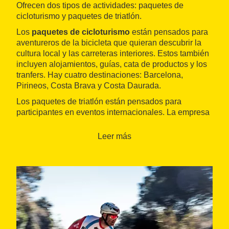
Ofrecen dos tipos de actividades: paquetes de
cicloturismo y paquetes de triatlón.
Los
paquetes de cicloturismo
están pensados para
aventureros de la bicicleta que quieran descubrir la
cultura local y las carreteras interiores. Estos también
incluyen alojamientos, guías, cata de productos y los
tranfers. Hay cuatro destinaciones: Barcelona,
Pirineos, Costa Brava y Costa Daurada.
Los paquetes de triatlón están pensados para
participantes en eventos internacionales. La empresa
se encarga de gestionar tota la estancia de los
participantes y acompañantes. Ofrecen la opción de
Leer más
alquiler y suporte técnico.