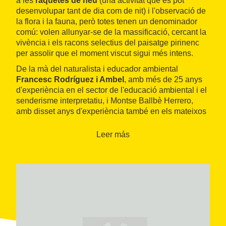
a les
raquetes de neu
(una activitat que es pot
desenvolupar tant de dia com de nit) i l'observació de
la flora i la fauna, però totes tenen un denominador
comú: volen allunyar-se de la massificació, cercant la
vivència i els racons selectius del paisatge pirinenc
per assolir que el moment viscut sigui més intens.
De la mà del naturalista i educador ambiental
Francesc Rodríguez i Ambel
, amb més de 25 anys
d'experiència en el sector de l'educació ambiental i el
senderisme interpretatiu, i Montse Ballbè Herrero,
amb disset anys d'experiència també en els mateixos
àmbits, a Obaga Activitats ofereixen un bon grapat
d'activitats durant tot l'any.
Leer más