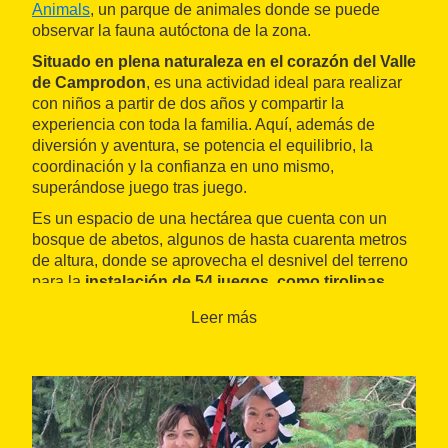
Animals
, un parque de animales donde se puede
observar la fauna autóctona de la zona.
Situado en plena naturaleza en el corazón del
Valle
de Camprodon
, es una actividad ideal para realizar
con niños a partir de dos años y compartir la
experiencia con toda la familia. Aquí, además de
diversión y aventura, se potencia el equilibrio, la
coordinación y la confianza en uno mismo,
superándose juego tras juego.
Es un espacio de una hectárea que cuenta con un
bosque de abetos, algunos de hasta cuarenta metros
de altura, donde se aprovecha el desnivel del terreno
para la
instalación de 54 juegos, como tirolinas,
redes y puentes tibetanos,
entre otros. Hay un total
Leer más
de cuatro circuitos con diferentes niveles de dificultad
según la altura y la edad, pensados para toda la
familia a partir de los dos años. Se trata de una
actividad apta para personas de todas las edades y
cuenta con la máxima seguridad europea.
Los cuatro circuitos son: el rosa, para niños de dos a