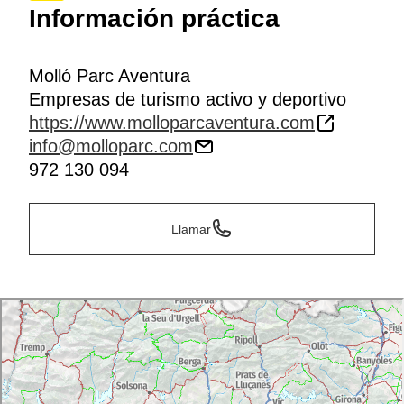
acceso y aptas para practicar senderismo familiar.
Información práctica
También se encuentra cerca de
pueblos con
encanto como
Beget
,
Setcases
o
Camprodon
,
así
como de la amurallada Prats de Molló, en Francia.
Molló Parc Aventura
Empresas de turismo activo y deportivo
https://www.molloparcaventura.com
info@molloparc.com
972 130 094
Llamar