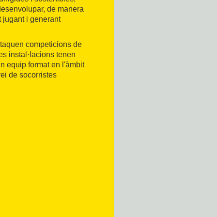
és desenvolupar, de manera
ot jugant i generant
destaquen competicions de
es instal·lacions tenen
n equip format en l'àmbit
vei de socorristes