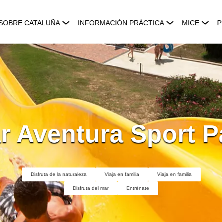
SOBRE CATALUÑA
INFORMACIÓN PRÁCTICA
MICE
P
r Aventura Sport P
Disfruta de la naturaleza
Viaja en familia
Viaja en familia
Disfruta del mar
Entrénate