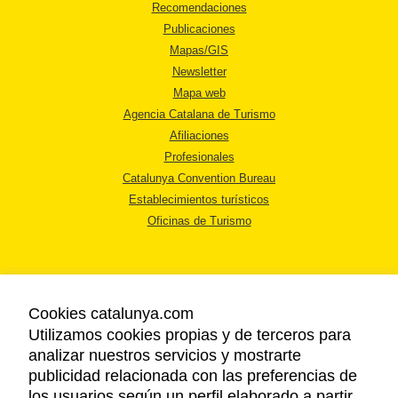
Recomendaciones
Publicaciones
Mapas/GIS
Newsletter
Mapa web
Agencia Catalana de Turismo
Afiliaciones
Profesionales
Catalunya Convention Bureau
Establecimientos turísticos
Oficinas de Turismo
Cookies catalunya.com
Utilizamos cookies propias y de terceros para
AVISO LEGAL
analizar nuestros servicios y mostrarte
POLÍTICA DE PRIVACIDAD
publicidad relacionada con las preferencias de
COOKIES
los usuarios según un perfil elaborado a partir