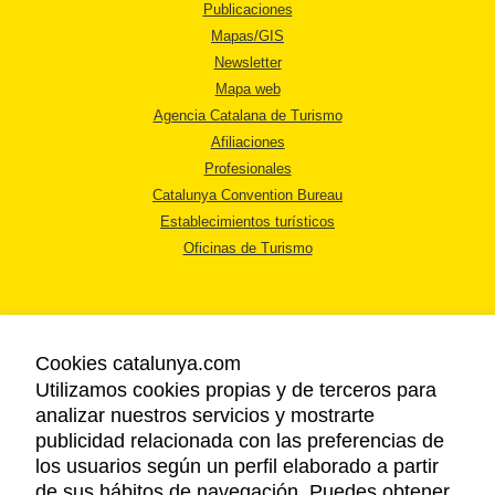
Publicaciones
Mapas/GIS
Newsletter
Mapa web
Agencia Catalana de Turismo
Afiliaciones
Profesionales
Catalunya Convention Bureau
Establecimientos turísticos
Oficinas de Turismo
Cookies catalunya.com
Utilizamos cookies propias y de terceros para
AVISO LEGAL
analizar nuestros servicios y mostrarte
POLÍTICA DE PRIVACIDAD
publicidad relacionada con las preferencias de
COOKIES
los usuarios según un perfil elaborado a partir
ACCESSIBILIDAD
de sus hábitos de navegación. Puedes obtener