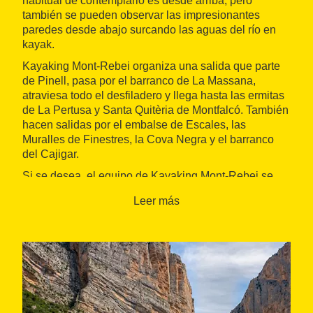
habitual de contemplarlo es desde arriba, pero
también se pueden observar las impresionantes
paredes desde abajo surcando las aguas del río en
kayak.
Kayaking Mont-Rebei organiza una salida que parte
de Pinell, pasa por el barranco de La Massana,
atraviesa todo el desfiladero y llega hasta las ermitas
de La Pertusa y Santa Quitèria de Montfalcó. También
hacen salidas por el embalse de Escales, las
Muralles de Finestres, la Cova Negra y el barranco
del Cajigar.
Si se desea, el equipo de Kayaking Mont-Rebei se
encarga de
gestionar el alojamiento
en un hostal o
Leer más
en una casa rural.