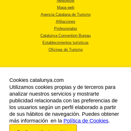
Newsletter
Mapa web
Agencia Catalana de Turismo
Afiliaciones
Profesionales
Catalunya Convention Bureau
Establecimientos turísticos
Oficinas de Turismo
Cookies catalunya.com
Utilizamos cookies propias y de terceros para
AVISO LEGAL
analizar nuestros servicios y mostrarte
POLÍTICA DE PRIVACIDAD
publicidad relacionada con las preferencias de
COOKIES
los usuarios según un perfil elaborado a partir
ACCESSIBILIDAD
de sus hábitos de navegación. Puedes obtener
más información en la
Política de Cookies
.