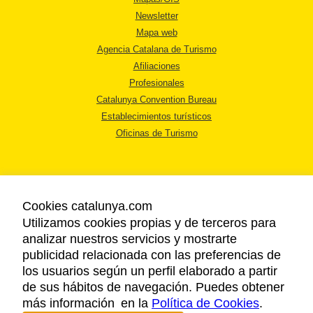
Newsletter
Mapa web
Agencia Catalana de Turismo
Afiliaciones
Profesionales
Catalunya Convention Bureau
Establecimientos turísticos
Oficinas de Turismo
Cookies catalunya.com
Utilizamos cookies propias y de terceros para
AVISO LEGAL
analizar nuestros servicios y mostrarte
POLÍTICA DE PRIVACIDAD
publicidad relacionada con las preferencias de
COOKIES
los usuarios según un perfil elaborado a partir
ACCESSIBILIDAD
de sus hábitos de navegación. Puedes obtener
más información en la
Política de Cookies
.