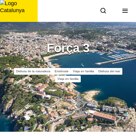
Saltar
al
contenido
Força 3
Disfruta de la naturaleza
Entrénate
Viaja en familia
Disfruta del mar
Viaja en familia