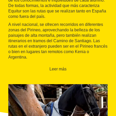
de los conocimientos e inquietudes de cada alumno.
De todas formas, la actividad que más caracteriza
Equitur son las rutas que se realizan tanto en España
como fuera del país.
A nivel nacional, se ofrecen recorridos en diferentes
zonas del Pirineo, aprovechando la belleza de los
paisajes de alta montaña, pero también realizan
itinerarios en tramos del Camino de Santiago. Las
rutas en el extranjero pueden ser en el Pirineo francés
o bien en lugares tan remotos como Kenia o
Argentina.
Leer más