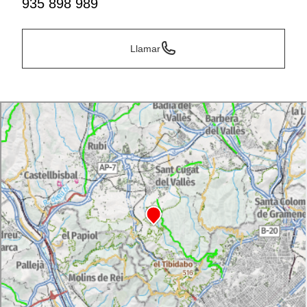
935 898 989
Llamar