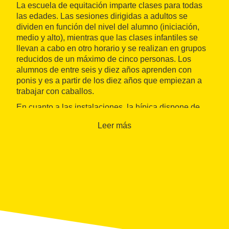
La escuela de equitación imparte clases para todas
las edades. Las sesiones dirigidas a adultos se
dividen en función del nivel del alumno (iniciación,
medio y alto), mientras que las clases infantiles se
llevan a cabo en otro horario y se realizan en grupos
reducidos de un máximo de cinco personas. Los
alumnos de entre seis y diez años aprenden con
ponis y es a partir de los diez años que empiezan a
trabajar con caballos.
En cuanto a las instalaciones, la hípica dispone de
cincuenta
boxes
,
paddocks
individuales, dos pistas
Leer más
reglamentarias, una para hacer clases con ponis y
otra redonda, entre otros.