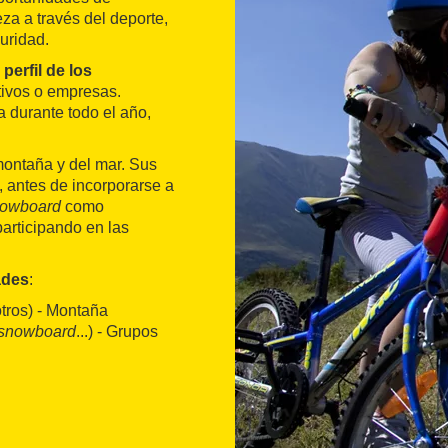
za a través del deporte,
uridad.
perfil de los
ctivos o empresas.
a durante todo el año,
montaña y del mar. Sus
, antes de incorporarse a
owboard
como
participando en las
ades
:
otros) - Montaña
snowboard
...) - Grupos