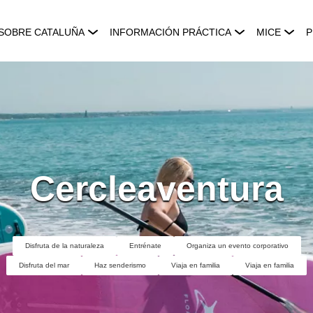
SOBRE CATALUÑA
INFORMACIÓN PRÁCTICA
MICE
P
Cercleaventura
Disfruta de la naturaleza
Entrénate
Organiza un evento corporativo
Disfruta del mar
Haz senderismo
Viaja en familia
Viaja en familia