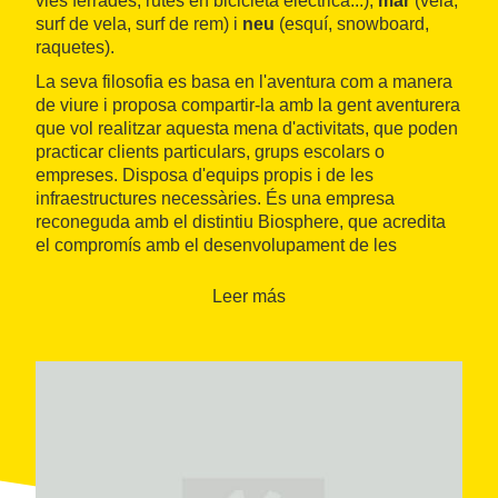
vies ferrades, rutes en bicicleta elèctrica...),
mar
(vela,
surf de vela, surf de rem) i
neu
(esquí, snowboard,
raquetes).
La seva filosofia es basa en l'aventura com a manera
de viure i proposa compartir-la amb la gent aventurera
que vol realitzar aquesta mena d'activitats, que poden
practicar clients particulars, grups escolars o
empreses. Disposa d'equips propis i de les
infraestructures necessàries. És una empresa
reconeguda amb el distintiu Biosphere, que acredita
el compromís amb el desenvolupament de les
activitats de manera
sostenible amb el medi
ambient
.
Leer más