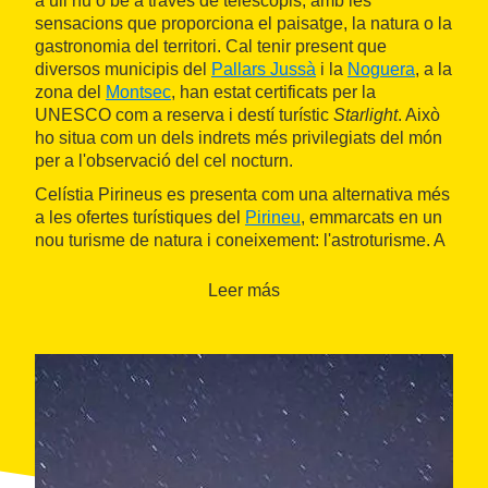
a ull nu o bé a través de telescopis, amb les
sensacions que proporciona el paisatge, la natura o la
gastronomia del territori. Cal tenir present que
diversos municipis del
Pallars Jussà
i la
Noguera
, a la
zona del
Montsec
, han estat certificats per la
UNESCO com a reserva i destí turístic
Starlight
. Això
ho situa com un dels indrets més privilegiats del món
per a l'observació del cel nocturn.
Celístia Pirineus es presenta com una alternativa més
a les ofertes turístiques del
Pirineu
, emmarcats en un
nou turisme de natura i coneixement: l'astroturisme. A
més de les observacions del cel nocturn i els sopars i
tast amb estrelles, també s'ofereixen altres activitats,
Leer más
com són els tallers d'astronomia i els
cursos
d'astrofotografia
.