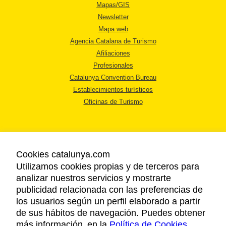
Mapas/GIS
Newsletter
Mapa web
Agencia Catalana de Turismo
Afiliaciones
Profesionales
Catalunya Convention Bureau
Establecimientos turísticos
Oficinas de Turismo
Cookies catalunya.com
Utilizamos cookies propias y de terceros para
AVISO LEGAL
analizar nuestros servicios y mostrarte
POLÍTICA DE PRIVACIDAD
publicidad relacionada con las preferencias de
COOKIES
los usuarios según un perfil elaborado a partir
ACCESSIBILIDAD
de sus hábitos de navegación. Puedes obtener
más información en la
Política de Cookies
.