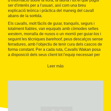
d'informació sobre la flora, la fauna i tot el que pugui
ser d'interès per a l'usuari, així com una breu
explicació teòrica i pràctica del maneig del cavall
abans de la sortida.
Els cavalls, molt fàcils de guiar, tranquils, segurs i
totalment fiables, van equipats amb còmodes selles
western
, morralla de nusos o un morrió per guiar-los i
seguint les tècniques
barehoof
, peus descalços sense
ferradures, amb l'objectiu de tenir cura dels cascos de
forma constant. Per a cada ruta, Cavalls Wakan posa
a disposició dels seus client tot l'equip necessari per
gaudir còmodament i amb seguretat des de l'inici, i les
sortides es fan en
grups reduïts
per oferir una
Leer más
atenció personalitzada. Cavalls Wakan és obert tot
l'any, però per formalitzar les reserves cal trucar amb
antelació.