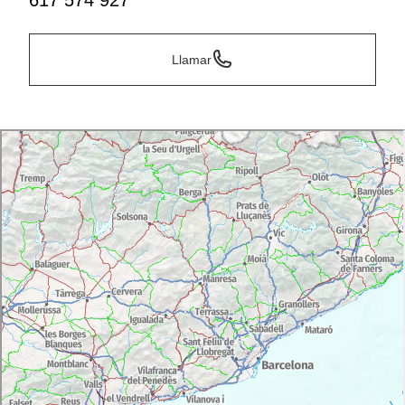
617 574 927
Llamar