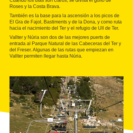
Cuando los días son claros, se divisa el golfo de
Roses y la Costa Brava.
También es la base para la ascensión a los picos de
El Gra de Fajol, Bastiments y de la Dona, y como ruta
hacia el nacimiento del Ter y el refugio de Ull de Ter.
Vallter y Núria son dos de las mejores puerts de
entrada al Parque Natural de las Cabeceras del Ter y
del Freser. Algunas de las rutas que empiezan en
Vallter permiten llegar hasta Núria.