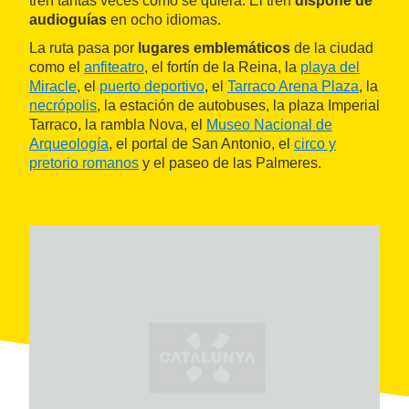
tren tantas veces como se quiera. El tren
dispone de
audioguías
en ocho idiomas.
La ruta pasa por
lugares emblemáticos
de la ciudad
como el
anfiteatro
, el fortín de la Reina, la
playa del
Miracle
, el
puerto deportivo
, el
Tarraco Arena Plaza
, la
necrópolis
, la estación de autobuses, la plaza Imperial
Tarraco, la rambla Nova, el
Museo Nacional de
Arqueología
, el portal de San Antonio, el
circo y
pretorio romanos
y el paseo de las Palmeres.