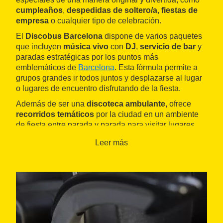
cumpleaños
,
despedidas de soltero/a
,
fiestas de
empresa
o cualquier tipo de celebración.
El
Discobus Barcelona
dispone de varios paquetes
que incluyen
música vivo
con
DJ
,
servicio de bar
y
paradas estratégicas por los puntos más
emblemáticos de
Barcelona
. Esta fórmula permite a
grupos grandes ir todos juntos y desplazarse al lugar
o lugares de encuentro disfrutando de la fiesta.
Además de ser una
discoteca ambulante,
ofrece
recorridos temáticos
por la ciudad en un ambiente
de fiesta entre parada y parada para visitar lugares
icónicos de Barcelona. También disponen de servicio
Leer más
de transporte en una de las
Hummer
más modernas y
actuales para grupos más pequeños de hasta 12
personas.