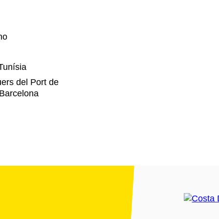
no
Tunísia
ers del Port de
 Barcelona