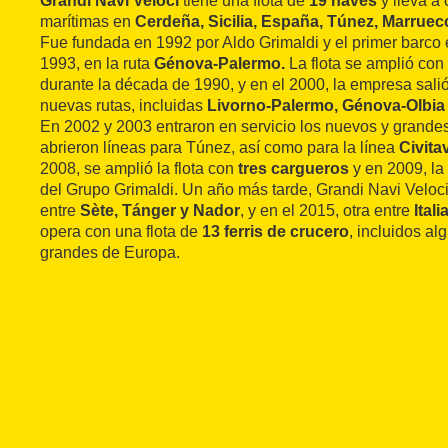
Grandi Navi Veloci
tiene una flota de
19 naves
y lleva a
marítimas en
Cerdeña, Sicilia, España, Túnez, Marrueco
Fue fundada en 1992 por Aldo Grimaldi y el primer barco e
1993, en la ruta
Génova-Palermo.
La flota se amplió co
durante la década de 1990, y en el 2000, la empresa sali
nuevas rutas, incluidas
Livorno-Palermo, Génova-Olbia
En 2002 y 2003 entraron en servicio los nuevos y grandes 
abrieron líneas para Túnez, así como para la línea
Civita
2008, se amplió la flota con
tres cargueros
y en 2009, la
del Grupo Grimaldi. Un año más tarde, Grandi Navi Veloci
entre
Sète, Tánger y Nador
, y en el 2015, otra entre
Ital
opera con una flota de
13 ferris de crucero
, incluidos al
grandes de Europa.