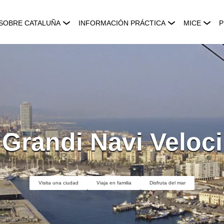
SOBRE CATALUÑA
INFORMACIÓN PRÁCTICA
MICE
P
Grandi Navi Veloci
Visita una ciudad
Viaja en familia
Disfruta del mar