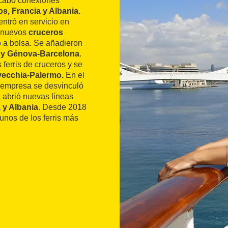
 cabo conexiones
s, Francia y Albania.
ntró en servicio en
n nuevos
cruceros
ó a bolsa. Se añadieron
 y Génova-Barcelona
.
ferris de cruceros y se
vecchia-Palermo.
En el
 empresa se desvinculó
 abrió nuevas líneas
ia y Albania
. Desde 2018
gunos de los ferris más