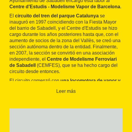
Ayuntamiento de Sabadell encargó esta labor al
Centre d'Estudis - Modelisme Vapor de Barcelona
.
El
circuito del tren del parque Catalunya
se
inauguró en 1997 coincidiendo con la Fiesta Mayor
del barrio de Sabadell, y el Centre d'Estudis se hizo
cargo durante los años posteriores hasta que, con el
aumento de socios de la zona del Vallès, se creó una
sección autónoma dentro de la entidad. Finalmente,
en 2007, la sección se convirtió en una asociación
independiente, el
Centre de Modelisme Ferroviari
de Sabadell
(CEMFES), que se ha hecho cargo del
circuito desde entonces.
El circuito comenzó con
una locomotora de vapor y
dos de diésel-hidráulicas
, junto con una veintena de
Leer más
vagones de pasajeros, cubiertos y descubiertos,
adquiridos en Inglaterra, y complementó su oferta con
una
locomotora eléctrica de baterías
para vías de
siete y cuarto con sus correspondientes vagones.
Posteriormente, a medida que la asociación ha ido
creciendo, se han ido añadiendo nuevas locomotoras,
tractores y coches.