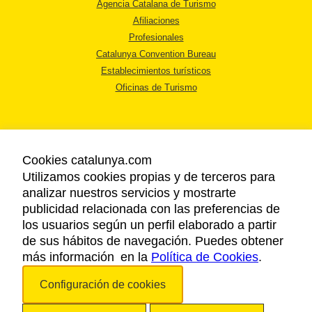
Agencia Catalana de Turismo
Afiliaciones
Profesionales
Catalunya Convention Bureau
Establecimientos turísticos
Oficinas de Turismo
Cookies catalunya.com
Utilizamos cookies propias y de terceros para
AVISO LEGAL
analizar nuestros servicios y mostrarte
POLÍTICA DE PRIVACIDAD
publicidad relacionada con las preferencias de
COOKIES
los usuarios según un perfil elaborado a partir
ACCESSIBILIDAD
de sus hábitos de navegación. Puedes obtener
más información en la
Política de Cookies
.
Copyright © 2026. Agencia Catalana de Turismo. Todos los derechos
Configuración de cookies
reservados.