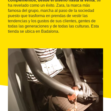
complementos, desde el diseño hasta la venta
, se
ha revelado como un éxito. Zara, la marca más
famosa del grupo, marcha al paso de la sociedad
puesto que trasforma en prendas de vestir las
tendencias y los gustos de sus clientes, gentes de
todas las generaciones y de todas las culturas. Esta
tienda se ubica en Badalona.