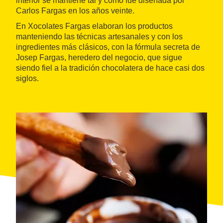
interior se mantiene tal y como fue diseñada por
Carlos Fargas en los años veinte.
En Xocolates Fargas elaboran los productos
manteniendo las técnicas artesanales y con los
ingredientes más clásicos, con la fórmula secreta de
Josep Fargas, heredero del negocio, que sigue
siendo fiel a la tradición chocolatera de hace casi dos
siglos.