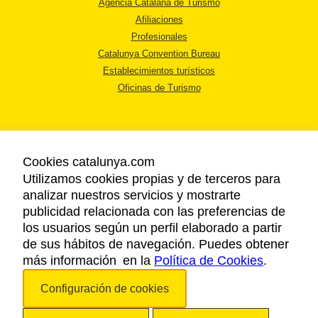
Agencia Catalana de Turismo
Afiliaciones
Profesionales
Catalunya Convention Bureau
Establecimientos turísticos
Oficinas de Turismo
Cookies catalunya.com
Utilizamos cookies propias y de terceros para
AVISO LEGAL
analizar nuestros servicios y mostrarte
POLÍTICA DE PRIVACIDAD
publicidad relacionada con las preferencias de
COOKIES
los usuarios según un perfil elaborado a partir
ACCESSIBILIDAD
de sus hábitos de navegación. Puedes obtener
más información en la
Política de Cookies
.
Copyright © 2026. Agencia Catalana de Turismo. Todos los derechos
Configuración de cookies
reservados.