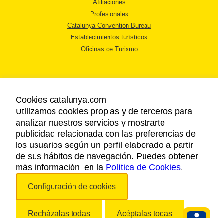
Afiliaciones
Profesionales
Catalunya Convention Bureau
Establecimientos turísticos
Oficinas de Turismo
Cookies catalunya.com
Utilizamos cookies propias y de terceros para
AVISO LEGAL
analizar nuestros servicios y mostrarte
POLÍTICA DE PRIVACIDAD
publicidad relacionada con las preferencias de
COOKIES
los usuarios según un perfil elaborado a partir
ACCESSIBILIDAD
de sus hábitos de navegación. Puedes obtener
más información en la
Política de Cookies
.
Copyright © 2026. Agencia Catalana de Turismo. Todos los derechos
Configuración de cookies
reservados.
Recházalas todas
Acéptalas todas